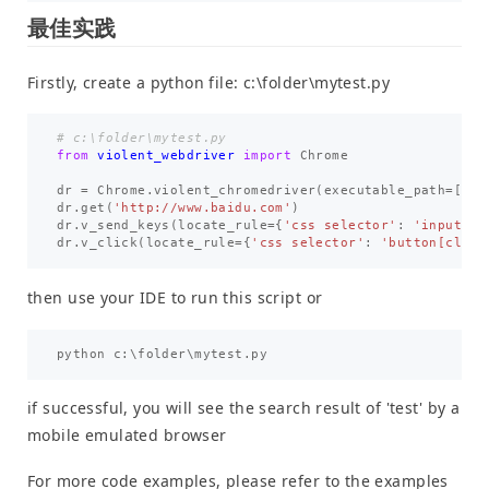
最佳实践
Firstly, create a python file: c:\folder\mytest.py
from
violent_webdriver
import
Chrome
dr
=
Chrome
.
violent_chromedriver
(
executable_path
=
[
CHR
dr
.
get
(
'http://www.baidu.com'
)
dr
.
v_send_keys
(
locate_rule
=
{
'css selector'
:
'input[na
dr
.
v_click
(
locate_rule
=
{
'css selector'
:
'button[class
then use your IDE to run this script or
python
c
:
\
folder
\
mytest
.
py
if successful, you will see the search result of 'test' by a
mobile emulated browser
For more code examples, please refer to the examples