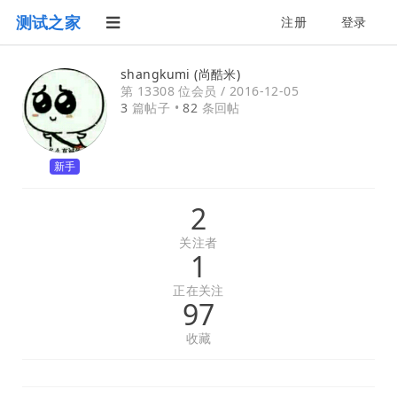
测试之家
注册
登录
shangkumi (尚酷米)
第 13308 位会员 /
2016-12-05
3
篇帖子 •
82
条回帖
新手
2
关注者
1
正在关注
97
收藏