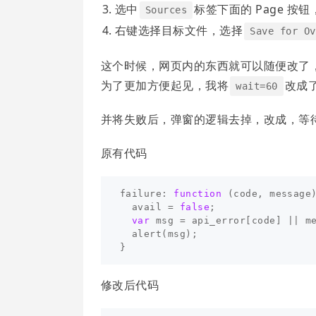
选中
标签下面的 Page 按钮，
Sources
右键选择目标文件，选择
Save for Ov
这个时候，网页内的东西就可以随便改了
为了更加方便起见，我将
改成
wait=60
并将失败后，弹窗的逻辑去掉，改成，等待 
原有代码
failure
:
function
(
code
,
message
avail
=
false
;
var
msg
=
api_error
[
code
]
||
m
alert
(
msg
);
}
修改后代码