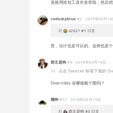
直接用抓包工具并发登陆，然后把 c
codeskyblue
#2
·
2019年04月1
对
a2021
#1
回复
恩，估计也是可以的。这倒也是
群主是狗
#3
·
2019年04月14日
点击 Sources 标签下面的 Ove
Overrides 在哪能截个图吗？
槽神
#17
·
2019年04月15日
对
群主是狗
#3
回复