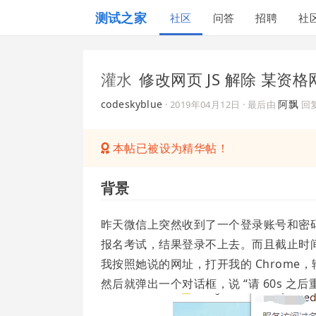
测试之家
社区
问答
招聘
社
灌水
修改网页 JS 解除 某资格
codeskyblue
阿飘
·
2019年04月12日
· 最后由
回
本帖已被设为精华帖！
背景
昨天微信上突然收到了一个登录账号和密
报名考试，结果登录不上去。而且截止时
我按照她说的网址，打开我的 Chrome
然后就弹出一个对话框，说 “请 60s 之后