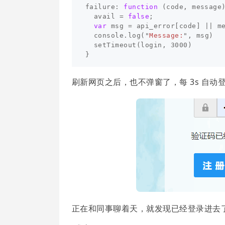
failure
:
function
(
code
,
message
avail
=
false
;
var
msg
=
api_error
[
code
]
||
m
console
.
log
(
"
Message:
"
,
msg
)
setTimeout
(
login
,
3000
)
}
刷新网页之后，也不弹窗了，每 3s 自
正在和同事聊着天，就发现已经登录进去