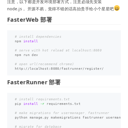
注意，以下都是开发环境部署方式，注意必须先安装
node.js， 开源不易，觉得不错的话高抬贵手给小个星星吧
FasterWeb 部署
# install dependencies
npm 
install
# serve with hot reload at localhost:8080
npm run dev

# open url(recommend chrome)
FasterRunner 部署
# install requirements.txt
pip 
install
-r
 requirements.txt

# make migrations for usermanager、fastrunner
python manage.py makemigrations fastrunner usermanager
# migrate for database