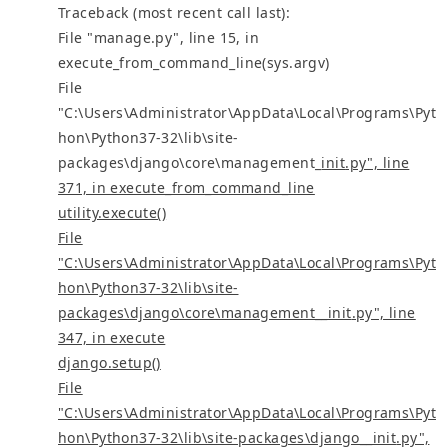
Traceback (most recent call last):
File "manage.py", line 15, in
execute_from_command_line(sys.argv)
File
"C:\Users\Administrator\AppData\Local\Programs\Pyt
hon\Python37-32\lib\site-
packages\django\core\management_
init
.py", line
371, in execute_from_command_line
utility.execute()
File
"C:\Users\Administrator\AppData\Local\Programs\Pyt
hon\Python37-32\lib\site-
packages\django\core\management__init
.py", line
347, in execute
django.setup()
File
"C:\Users\Administrator\AppData\Local\Programs\Pyt
hon\Python37-32\lib\site-packages\django__init
.py",