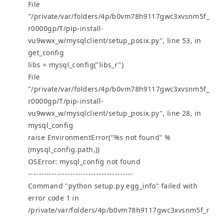
File
"/private/var/folders/4p/b0vm78h9117gwc3xvsnm5f_
r0000gp/T/pip-install-
vu9wwx_w/mysqlclient/setup_posix.py", line 53, in
get_config
libs = mysql_config("libs_r")
File
"/private/var/folders/4p/b0vm78h9117gwc3xvsnm5f_
r0000gp/T/pip-install-
vu9wwx_w/mysqlclient/setup_posix.py", line 28, in
mysql_config
raise EnvironmentError("%s not found" %
(mysql_config.path,))
OSError: mysql_config not found
----------------------------------------
Command "python setup.py egg_info" failed with
error code 1 in
/private/var/folders/4p/b0vm78h9117gwc3xvsnm5f_r