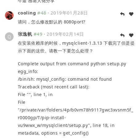
牛逼 感谢大佬分享
cooling
#48
·
2019年01月28日
请问，怎么修改默认的 8080port?
张逸帆
#49
·
2019年02月14日
在安装依赖库的时候，mysqlclient-1.3.13 下载完了但是提
示下面的这些。请教一下要怎么处理？
Complete output from command python setup.py
egg_info:
/bin/sh: mysql_config: command not found
Traceback (most recent call last):
File "", line 1, in
File
"/private/var/folders/4p/b0vm78h9117gwc3xvsnm5f_
r0000gp/T/pip-install-
vu9wwx_w/mysqlclient/setup.py", line 18, in
metadata, options = get_config()