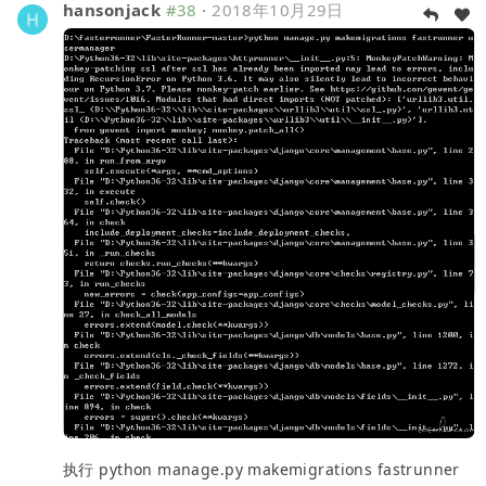
hansonjack
#38
·
2018年10月29日
执行 python manage.py makemigrations fastrunner