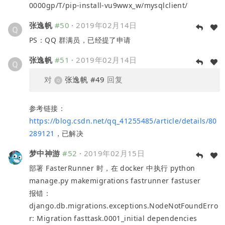
0000gp/T/pip-install-vu9wwx_w/mysqlclient/
张逸帆
#50
·
2019年02月14日
PS：QQ 群满员，已经提了申请
张逸帆
#51
·
2019年02月14日
对
张逸帆
#49
回复
参考链接：
https://blog.csdn.net/qq_41255485/article/details/80
289121
，已解决
梦中神游
#52
·
2019年02月15日
部署 FasterRunner 时，在 docker 中执行 python
manage.py makemigrations fastrunner fastuser
报错：
django.db.migrations.exceptions.NodeNotFoundErro
r: Migration fasttask.0001_initial dependencies