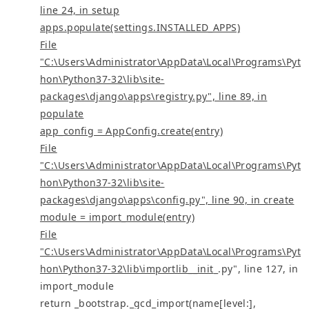
line 24, in setup
apps.populate(settings.INSTALLED_APPS)
File
"C:\Users\Administrator\AppData\Local\Programs\Pyt
hon\Python37-32\lib\site-
packages\django\apps\registry.py", line 89, in
populate
app_config = AppConfig.create(entry)
File
"C:\Users\Administrator\AppData\Local\Programs\Pyt
hon\Python37-32\lib\site-
packages\django\apps\config.py", line 90, in create
module = import_module(entry)
File
"C:\Users\Administrator\AppData\Local\Programs\Pyt
hon\Python37-32\lib\importlib__init
_.py", line 127, in
import_module
return _bootstrap._gcd_import(name[level:],