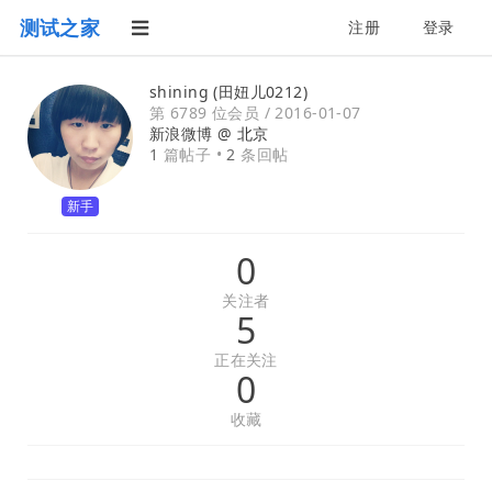
测试之家
注册
登录
shining (田妞儿0212)
第 6789 位会员 /
2016-01-07
新浪微博 @
北京
1
篇帖子 •
2
条回帖
新手
0
关注者
5
正在关注
0
收藏