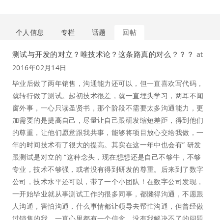
个人信息
专栏
话题
回帖
测试与开发的对立？唯技术论？这条路真的对么？？？
at
2016年02月14日
毕业后做了两年销售，沟通能力还可以，但一直喜欢写代码，
就转行做了测试。起初技术很差，就一直埋头学习，两耳不闻
窗外事，一心只读圣贤书，那个阶段不需要太多沟通能力，更
加需要的是提高自己，尽量让自己跟研发缩短差距，得到他们
的尊重，让他们愿意跟我共事，能够将项目放心交给我做，一
年的时间技术有了很大的提高。其实在这一年中也会有” 研发
跟测试是对立的 “这种念头，现在想想还是自己不够牛，不够
专业，技术不够强，或者没有得到研发的尊重。后来到了数字
公司，技术水平还可以，带了一个小团队！在数字公司发现，
一开始毕业就从事测试工作的很多同事，都懒得沟通，不愿跟
人沟通，害怕沟通，什么事情都让领导去帮忙沟通，但曾经做
过销售的我，一直心里都有一个信念，没有我解决不了的问题