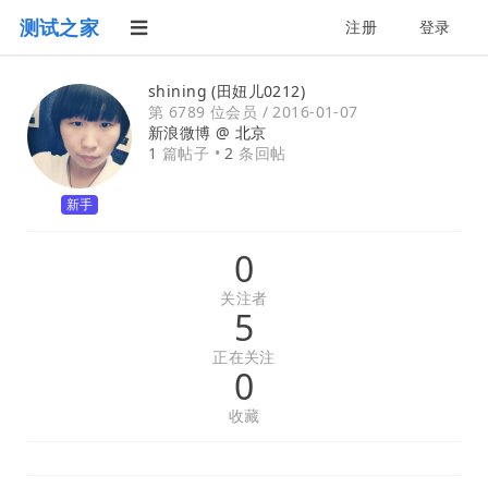
测试之家
注册
登录
shining (田妞儿0212)
第 6789 位会员 /
2016-01-07
新浪微博 @
北京
1
篇帖子 •
2
条回帖
新手
0
关注者
5
正在关注
0
收藏