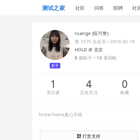
测试之家
社区
问答
招聘
社
ruange (阮可赞)
第 7375 位会员 /
2016-02-18
HOLD @
北京
8
篇帖子 •
10
条回帖
新手
1
4
0
关注者
正在关注
收藏
Testerhome真心不错
打赏支持