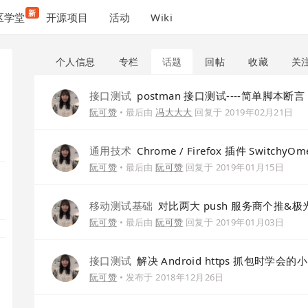
新
区学堂
开源项目
活动
Wiki
个人信息
专栏
话题
回帖
收藏
关
接口测试
postman 接口测试----简单脚本断言
阮可赞
• 最后由
冯大大大
回复于
2019年02月21日
通用技术
Chrome / Firefox 插件 SwitchyOm
阮可赞
• 最后由
阮可赞
回复于
2019年01月15日
移动测试基础
对比两大 push 服务商个推&极
阮可赞
• 最后由
阮可赞
回复于
2019年01月03日
接口测试
解决 Android https 抓包时学会的小 
阮可赞
• 发布于
2018年12月26日