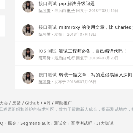
接口测试
pip 解决升级问题
阮可赞
• 最后由
瓶子
回复于
2018年08月15日
接口测试
mitmroxy 的使用文章，比 Char
阮可赞
• 发布于
2018年07月18日
iOS 测试
测试工程师必备，自己编译代码！
阮可赞
• 最后由
乾行
回复于
2018年07月20日
接口测试
转载一篇文章，写的通俗易懂又深刻
阮可赞
• 发布于
2018年07月05日
大会
/
反馈
/
Github
/
API
/
帮助推广
多测试工程师组织和维护的技术社区，致力于帮助新人成长，提高测试地位，
oQ
/
掘金
/
SegmentFault
/
测试窝
/
百度测试吧
/
IT大咖说