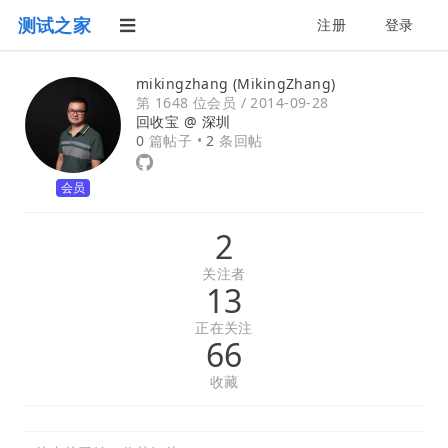
测试之家
注册
登录
mikingzhang (MikingZhang)
第 1648 位会员 /
2014-09-28
回收宝 @
深圳
0
篇帖子 •
2
条回帖
会员
2
关注者
13
正在关注
66
收藏