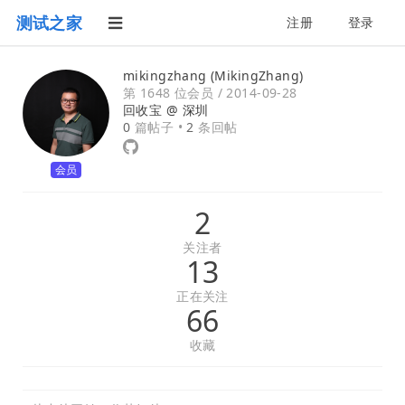
测试之家
注册
登录
mikingzhang (MikingZhang)
第 1648 位会员 /
2014-09-28
回收宝 @
深圳
0
篇帖子 •
2
条回帖
会员
2
关注者
13
正在关注
66
收藏