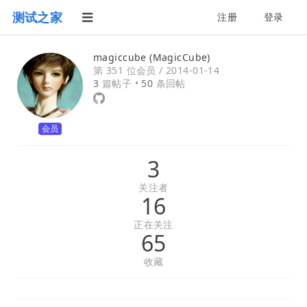
测试之家
注册
登录
magiccube (MagicCube)
第 351 位会员 /
2014-01-14
3
篇帖子 •
50
条回帖
会员
3
关注者
16
正在关注
65
收藏