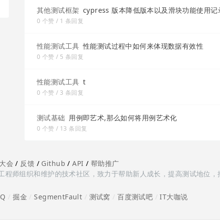
其他测试框架
cypress 版本降低版本以及滑块功能使用记
0 个赞 / 1 条回复
性能测试工具
性能测试过程中如何来体现数据有效性
0 个赞 / 5 条回复
性能测试工具
t
0 个赞 / 3 条回复
测试基础
用例即艺术,那么如何将用例艺术化
0 个赞 / 13 条回复
大会
/
反馈
/
Github
/
API
/
帮助推广
多测试工程师组织和维护的技术社区，致力于帮助新人成长，提高测试地位，
oQ
/
掘金
/
SegmentFault
/
测试窝
/
百度测试吧
/
IT大咖说