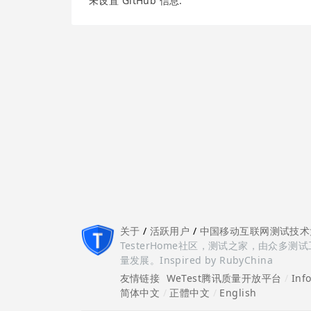
未设置 GitHub 信息.
关于
/
活跃用户
/
中国移动互联网测试技术
TesterHome社区，测试之家，由众
量发展。Inspired by RubyChina
友情链接
WeTest腾讯质量开放平台
/
Inf
简体中文
/
正體中文
/
English