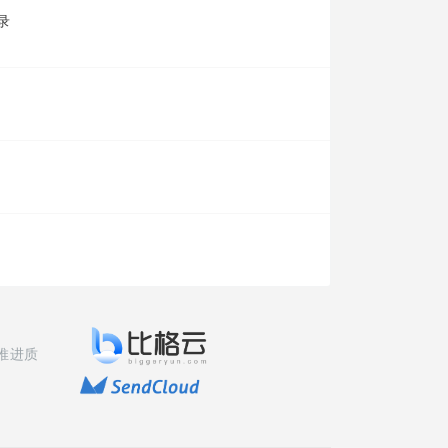
录
推进质