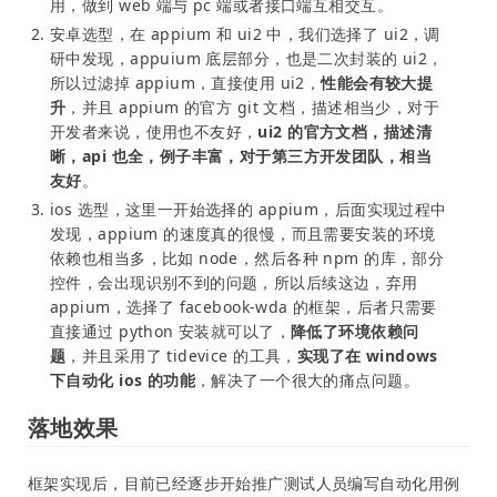
用，做到 web 端与 pc 端或者接口端互相交互。
安卓选型，在 appium 和 ui2 中，我们选择了 ui2，调
研中发现，appuium 底层部分，也是二次封装的 ui2，
所以过滤掉 appium，直接使用 ui2，
性能会有较大提
升
，并且 appium 的官方 git 文档，描述相当少，对于
开发者来说，使用也不友好，
ui2 的官方文档，描述清
晰，api 也全，例子丰富，对于第三方开发团队，相当
友好
。
ios 选型，这里一开始选择的 appium，后面实现过程中
发现，appium 的速度真的很慢，而且需要安装的环境
依赖也相当多，比如 node，然后各种 npm 的库，部分
控件，会出现识别不到的问题，所以后续这边，弃用
appium，选择了 facebook-wda 的框架，后者只需要
直接通过 python 安装就可以了，
降低了环境依赖问
题
，并且采用了 tidevice 的工具，
实现了在 windows
下自动化 ios 的功能
，解决了一个很大的痛点问题。
落地效果
框架实现后，目前已经逐步开始推广测试人员编写自动化用例