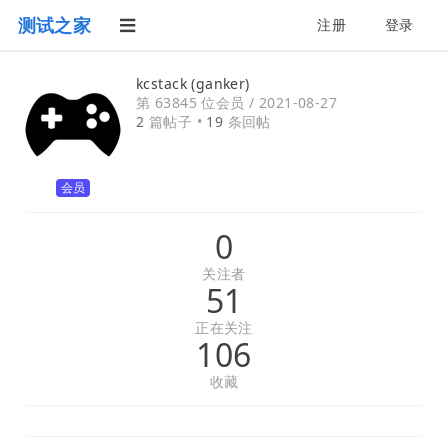
测试之家
注册
登录
kcstack (ganker)
第 63845 位会员 /
2021-08-27
2
篇帖子 •
19
条回帖
会员
0
关注者
51
正在关注
106
收藏