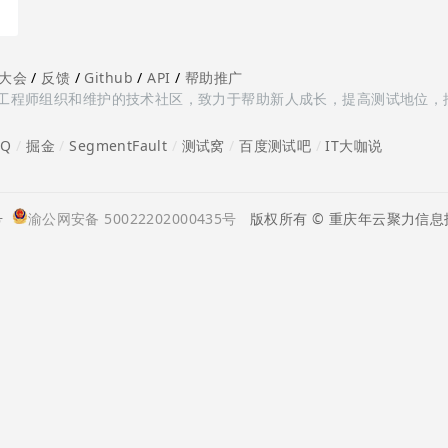
大会
/
反馈
/
Github
/
API
/
帮助推广
多测试工程师组织和维护的技术社区，致力于帮助新人成长，提高测试地位，
oQ
/
掘金
/
SegmentFault
/
测试窝
/
百度测试吧
/
IT大咖说
号
渝公网安备 50022202000435号
版权所有 © 重庆年云聚力信息