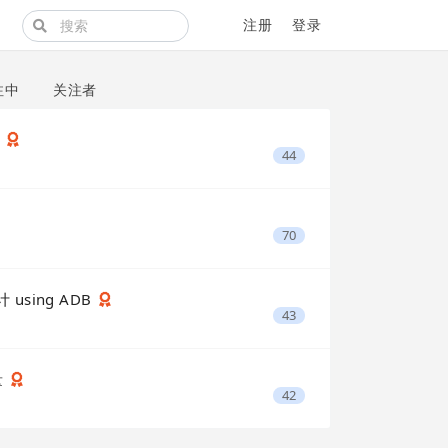
注册
登录
注中
关注者
集
44
70
 using ADB
43
量
42