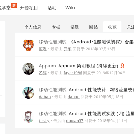
新
区学堂
开源项目
活动
Wiki
个人信息
专栏
话题
回帖
收藏
关
移动性能测试
《Android 性能测试初探》合
恒温
• 最后由
开车
回复于
2018年07月16日
Appium
Appium 简明教程 (持续更新)
乙醇
• 最后由
fayer1986
回复于
2019年12月04日
移动性能测试
Android 性能统计--网络流量统计
dabao
• 最后由
dabao
回复于
2019年05月18日
移动性能测试
Android 性能测试实践 (四) 流
testly
• 最后由
daxian37
回复于
2018年04月11日