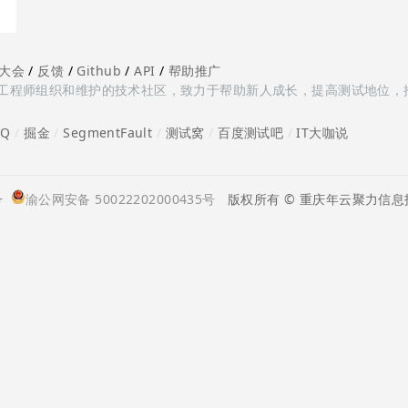
大会
/
反馈
/
Github
/
API
/
帮助推广
多测试工程师组织和维护的技术社区，致力于帮助新人成长，提高测试地位，
oQ
/
掘金
/
SegmentFault
/
测试窝
/
百度测试吧
/
IT大咖说
号
渝公网安备 50022202000435号
版权所有 © 重庆年云聚力信息