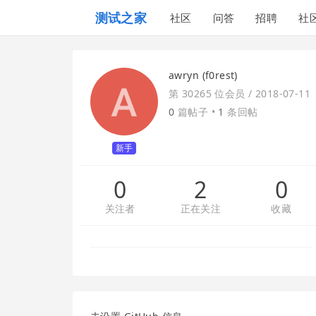
测试之家
社区
问答
招聘
社
awryn (f0rest)
第 30265 位会员 /
2018-07-11
0
篇帖子 •
1
条回帖
新手
0
2
0
关注者
正在关注
收藏