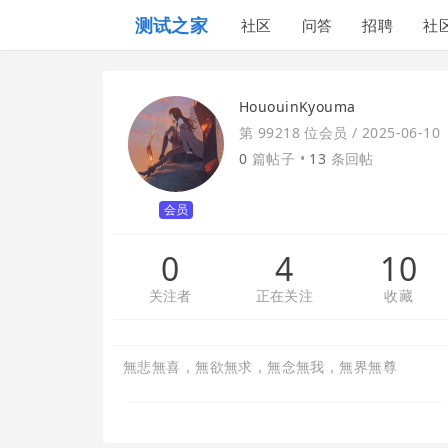
测试之家
社区
问答
招聘
社
HououinKyouma
第 99218 位会员 /
2025-06-10
0
篇帖子 •
13
条回帖
会员
0
4
10
关注者
正在关注
收藏
無悲無喜，無欲無求，無念無我，無界無尊