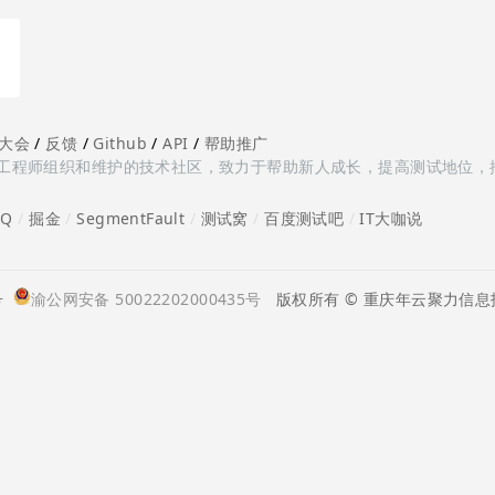
大会
/
反馈
/
Github
/
API
/
帮助推广
多测试工程师组织和维护的技术社区，致力于帮助新人成长，提高测试地位，
oQ
/
掘金
/
SegmentFault
/
测试窝
/
百度测试吧
/
IT大咖说
号
渝公网安备 50022202000435号
版权所有 © 重庆年云聚力信息