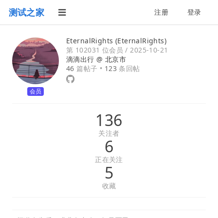
测试之家
注册
登录
EternalRights (EternalRights)
第 102031 位会员 /
2025-10-21
滴滴出行 @
北京市
46
篇帖子 •
123
条回帖
会员
136
关注者
6
正在关注
5
收藏