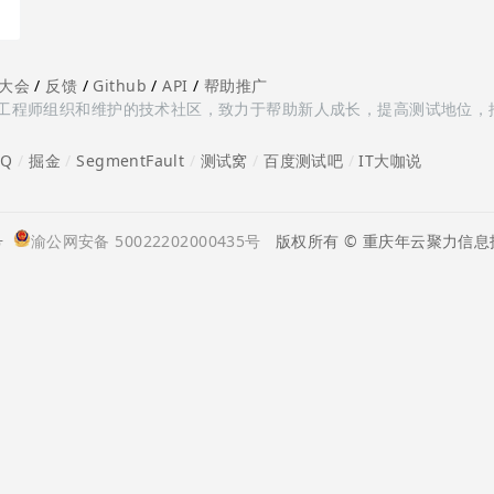
大会
/
反馈
/
Github
/
API
/
帮助推广
多测试工程师组织和维护的技术社区，致力于帮助新人成长，提高测试地位，
oQ
/
掘金
/
SegmentFault
/
测试窝
/
百度测试吧
/
IT大咖说
号
渝公网安备 50022202000435号
版权所有 © 重庆年云聚力信息