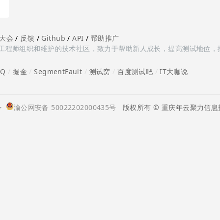
大会
/
反馈
/
Github
/
API
/
帮助推广
多测试工程师组织和维护的技术社区，致力于帮助新人成长，提高测试地位，
oQ
/
掘金
/
SegmentFault
/
测试窝
/
百度测试吧
/
IT大咖说
号
渝公网安备 50022202000435号
版权所有 © 重庆年云聚力信息