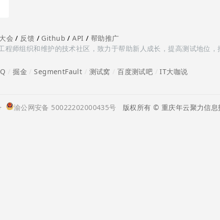
大会
/
反馈
/
Github
/
API
/
帮助推广
多测试工程师组织和维护的技术社区，致力于帮助新人成长，提高测试地位，
oQ
/
掘金
/
SegmentFault
/
测试窝
/
百度测试吧
/
IT大咖说
号
渝公网安备 50022202000435号
版权所有 © 重庆年云聚力信息