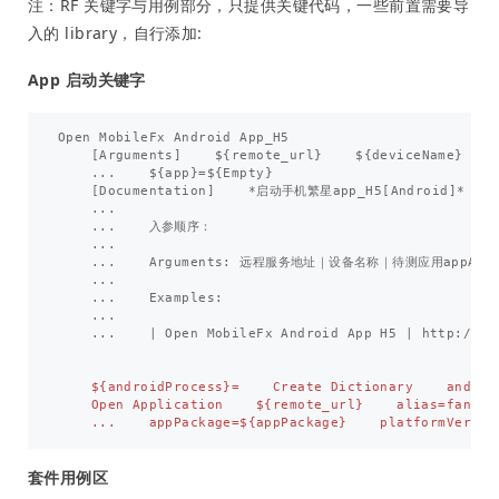
注：RF 关键字与用例部分，只提供关键代码，一些前置需要导
入的 library，自行添加:
App 启动关键字
Open
MobileFx
Android
App_H5
[
Arguments
]
$
{
remote_url
}
$
{
deviceName
}
...
$
{
app
}
=
$
{
Empty
}
[
Documentation
]
*
启动手机繁星app_H5
[
Android
]
*
...
...
入参顺序
：
...
...
Arguments
:
远程服务地址
｜
设备名称
｜
待测应用appActi
...
...
Examples
:
...
...
|
Open
MobileFx
Android
App
H5
|
http
:
//
lo
    ${androidProcess}=    Create Dictionary    android
    Open Application    ${remote_url}    alias=fanxin
套件用例区