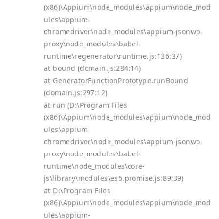
(x86)\Appium\node_modules\appium\node_mod
ules\appium-
chromedriver\node_modules\appium-jsonwp-
proxy\node_modules\babel-
runtime\regenerator\runtime.js:136:37)
at bound (domain.js:284:14)
at GeneratorFunctionPrototype.runBound
(domain.js:297:12)
at run (D:\Program Files
(x86)\Appium\node_modules\appium\node_mod
ules\appium-
chromedriver\node_modules\appium-jsonwp-
proxy\node_modules\babel-
runtime\node_modules\core-
js\library\modules\es6.promise.js:89:39)
at D:\Program Files
(x86)\Appium\node_modules\appium\node_mod
ules\appium-