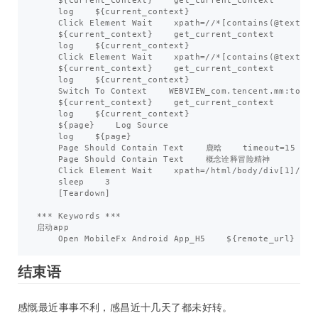
$
{
current_context
}
get_current_context
log
$
{
current_context
}
Click
Element
Wait
xpath
=//*
[
contains
(
@
text
,
'
$
{
current_context
}
get_current_context
log
$
{
current_context
}
Click
Element
Wait
xpath
=//*
[
contains
(
@
text
,
'
$
{
current_context
}
get_current_context
log
$
{
current_context
}
Switch
To
Context
WEBVIEW_com
.
tencent
.
mm
:
tools
$
{
current_context
}
get_current_context
log
$
{
current_context
}
$
{
page
}
Log
Source
log
$
{
page
}
Page
Should
Contain
Text
鹿晗
timeout
=
15
Page
Should
Contain
Text
概念诠释冒险精神
Click
Element
Wait
xpath
=/
html
/
body
/
div
[
1
]
/
div
sleep
3
[
Teardown
]
***
Keywords
***
启动app
Open
MobileFx
Android
App_H5
$
{
remote_url
}
结束语
感慨最近事事不利，感昌近十几天了都未好转。