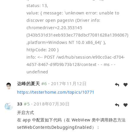
status: 13,
value: { message: 'unknown error: unable to
discover open pages\n (Driver info:
chromedriver=2.20.353145
(343b531d31eeb933ec778dbcf7081628a1396067)
,platform=Windows NT 10.0 x86_64)' },
httpCode: 200 }
info: <-- POST /wd/hub/session/e90cc0ac-d704-
4d57-8467-d9f09b73b128/context - - ms - -
undefined
达峰的夏天
#6
·
2017年11月12日
https://testerhome.com/topics/10771
33
#5
·
2018年07月30日
开启方式
在 app 中配置如下代码（在 WebView 类中调用静态方法
setWebContentsDebuggingEnabled）：