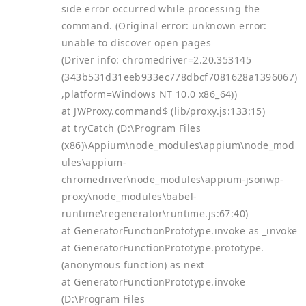
side error occurred while processing the
command. (Original error: unknown error:
unable to discover open pages
(Driver info: chromedriver=2.20.353145
(343b531d31eeb933ec778dbcf7081628a1396067)
,platform=Windows NT 10.0 x86_64))
at JWProxy.command$ (lib/proxy.js:133:15)
at tryCatch (D:\Program Files
(x86)\Appium\node_modules\appium\node_mod
ules\appium-
chromedriver\node_modules\appium-jsonwp-
proxy\node_modules\babel-
runtime\regenerator\runtime.js:67:40)
at GeneratorFunctionPrototype.invoke
as _invoke
at GeneratorFunctionPrototype.prototype.
(anonymous function)
as next
at GeneratorFunctionPrototype.invoke
(D:\Program Files