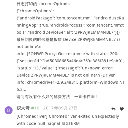
日志打印的 chromeOptions
{"chromeOptions":
{"androidPackage":"com.tencent.mm","androidUseRu
nningApp":true,"androidProcess":"com.tencent.mm:t
ools","androidDeviceSerial":"ZPRWJREMM4NBL7"}}}
最后切换的时候总是报错 Device ZPRWJREMM4NBL7 is
not online\n
info: JSONWP Proxy: Got response with status 200:
{"sessionId":"bd50308685a46e4c369e386f881e9ab0",
"status":13,"value":{"message":"unknown error:
Device ZPRWJREMM4NBL7 is not online\n (Driver
info: chromedriver=2.9.248315,platform=Windows NT
6.3...
请问有没有什么好的解决方法，一直卡在着！
炽大哥
#10
·
2017年09月27日
[Chromedriver] Chromedriver exited unexpectedly
with code null, signal SIGTERM