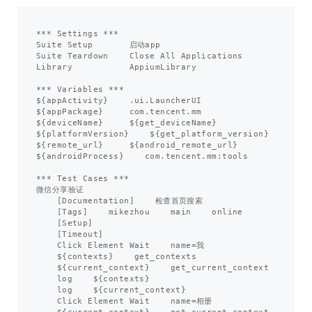
***
Settings
***
Suite
Setup
启动app
Suite
Teardown
Close
All
Applications
Library
AppiumLibrary
***
Variables
***
$
{
appActivity
}
.
ui
.
LauncherUI
$
{
appPackage
}
com
.
tencent
.
mm
$
{
deviceName
}
$
{
get_deviceName
}
$
{
platformVersion
}
$
{
get_platform_version
}
$
{
remote_url
}
$
{
android_remote_url
}
$
{
androidProcess
}
com
.
tencent
.
mm
:
tools
***
Test
Cases
***
微信分享验证
[
Documentation
]
检查首页搜索
[
Tags
]
mikezhou
main
online
[
Setup
]
[
Timeout
]
Click
Element
Wait
name
=
我
$
{
contexts
}
get_contexts
$
{
current_context
}
get_current_context
log
$
{
contexts
}
log
$
{
current_context
}
Click
Element
Wait
name
=
相册