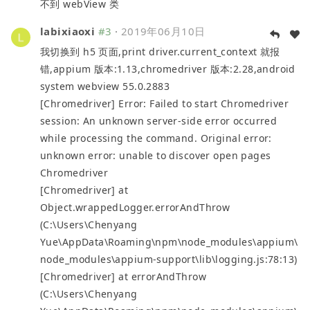
不到 webView 类
labixiaoxi
#3
·
2019年06月10日
我切换到 h5 页面,print driver.current_context 就报
错,appium 版本:1.13,chromedriver 版本:2.28,android
system webview 55.0.2883
[Chromedriver] Error: Failed to start Chromedriver
session: An unknown server-side error occurred
while processing the command. Original error:
unknown error: unable to discover open pages
Chromedriver
[Chromedriver] at
Object.wrappedLogger.errorAndThrow
(C:\Users\Chenyang
Yue\AppData\Roaming\npm\node_modules\appium\
node_modules\appium-support\lib\logging.js:78:13)
[Chromedriver] at errorAndThrow
(C:\Users\Chenyang