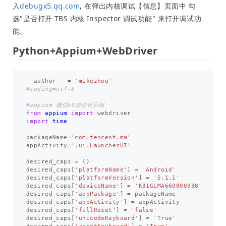
入
debugx5.qq.com
, 在弹出内核调试【信息】页面中 勾
选"是否打开 TBS 内核 Inspector 调试功能" 来打开调试功
能。
Python+Appium+WebDriver
__author__
=
'mikezhou'
from
appium
import
webdriver
import
time
packageName
=
'com.tencent.mm'
appActivity
=
'.ui.LauncherUI'
desired_caps
=
{}
desired_caps
[
'platformName'
]
=
'Android'
desired_caps
[
'platformVersion'
]
=
'5.1.1'
desired_caps
[
'deviceName'
]
=
'K31GLMA660800338'
desired_caps
[
'appPackage'
]
=
packageName
desired_caps
[
'appActivity'
]
=
appActivity
desired_caps
[
'fullReset'
]
=
'false'
desired_caps
[
'unicodeKeyboard'
]
=
'True'