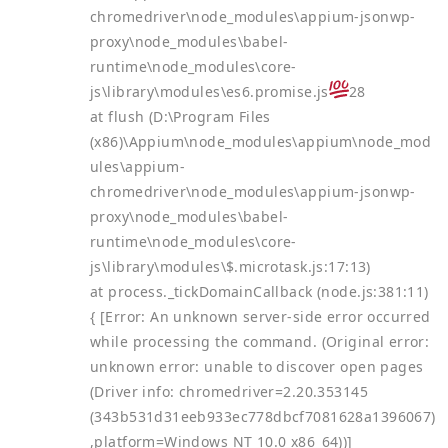
chromedriver\node_modules\appium-jsonwp-
proxy\node_modules\babel-
runtime\node_modules\core-
js\library\modules\es6.promise.js
28
at flush (D:\Program Files
(x86)\Appium\node_modules\appium\node_mod
ules\appium-
chromedriver\node_modules\appium-jsonwp-
proxy\node_modules\babel-
runtime\node_modules\core-
js\library\modules\$.microtask.js:17:13)
at process._tickDomainCallback (node.js:381:11)
{ [Error: An unknown server-side error occurred
while processing the command. (Original error:
unknown error: unable to discover open pages
(Driver info: chromedriver=2.20.353145
(343b531d31eeb933ec778dbcf7081628a1396067)
,platform=Windows NT 10.0 x86_64))]