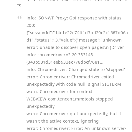
下
info: JSONWP Proxy: Got response with status
200:
{"sessionId":"14c1e22e74ff1d7bd20c2c1567d06a
d1","status":13,"value":{"message":"unknown
error: unable to discover open pages\n (Driver
info: chromedriver=2.20.353145
(343b531d31eeb933ec778dbcf7081...
info: Chromedriver: Changed state to 'stopped'
error: Chromedriver: Chromedriver exited
unexpectedly with code null, signal SIGTERM
warn: Chromedriver for context
WEBVIEW_com.tencent.mm:tools stopped
unexpectedly
warn: Chromedriver quit unexpectedly, but it
wasn't the active context, ignoring
error: Chromedriver: Error: An unknown server-