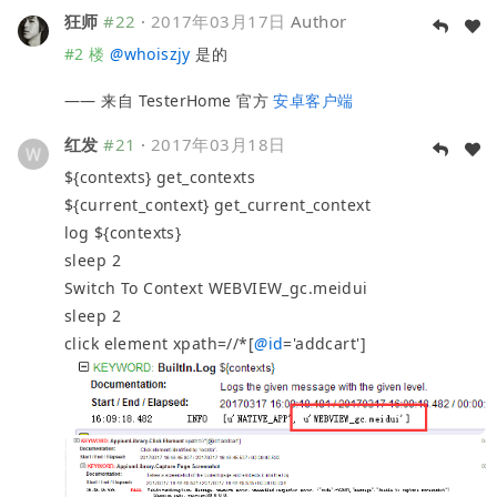
狂师
#22
·
2017年03月17日
Author
#2 楼
@
whoiszjy
是的
—— 来自 TesterHome 官方
安卓客户端
红发
#21
·
2017年03月18日
${contexts} get_contexts
${current_context} get_current_context
log ${contexts}
sleep 2
Switch To Context WEBVIEW_gc.meidui
sleep 2
click element xpath=//*[
@
id
='addcart']