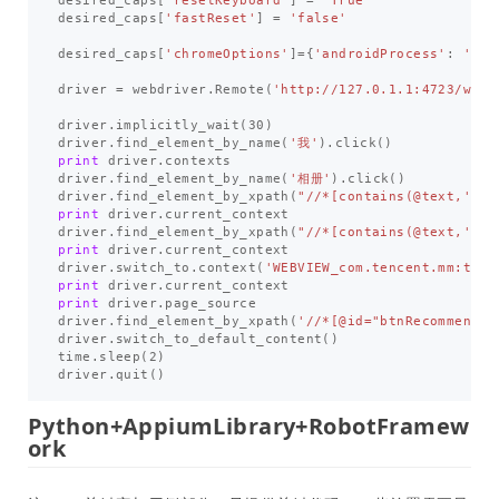
desired_caps
[
'resetKeyboard'
]
=
'True'
desired_caps
[
'fastReset'
]
=
'false'
desired_caps
[
'chromeOptions'
]
=
{
'androidProcess'
:
'com
driver
=
webdriver
.
Remote
(
'http://127.0.1.1:4723/wd/h
driver
.
implicitly_wait
(
30
)
driver
.
find_element_by_name
(
'我'
).
click
()
print
driver
.
contexts
driver
.
find_element_by_name
(
'相册'
).
click
()
driver
.
find_element_by_xpath
(
"//*[contains(@text,'正
print
driver
.
current_context
driver
.
find_element_by_xpath
(
"//*[contains(@text,'正
print
driver
.
current_context
driver
.
switch_to
.
context
(
'WEBVIEW_com.tencent.mm:tool
print
driver
.
current_context
print
driver
.
page_source
driver
.
find_element_by_xpath
(
'//*[@id="btnRecommend"]
driver
.
switch_to_default_content
()
time
.
sleep
(
2
)
driver
.
quit
()
Python+AppiumLibrary+RobotFramew
ork