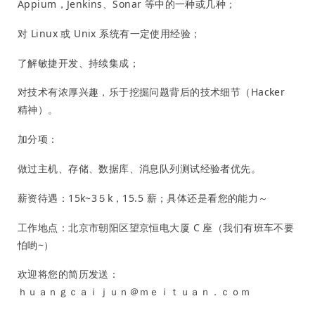
Appium，Jenkins、Sonar 等中的一种或几种；
对 Linux 或 Unix 系统有一定使用经验；
了解敏捷开发、持续集成；
对技术有浓厚兴趣，乐于挖掘问题背后的技术细节（Hacker
精神）。
加分项：
做过主机、存储、数据库、消息队列测试经验者优先。
薪资待遇：15k~3５k，15.5 薪；具体还是看您的能力～
工作地点：北京市朝阳区望京恒电大厦 C 座（我们有班车不要
怕哟~）
欢迎将您的简历发送：
ｈｕａｎｇｃａｉｊｕｎ＠ｍｅｉｔｕａｎ．ｃｏｍ