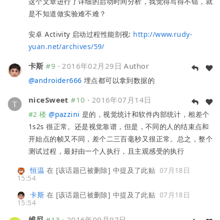
这个文章进行了详细的启动时间分析，我觉得写得不错，就
是不知道做实验难不难？
安卓 Activity 启动过程性能剖视:
http://www.rudy-
yuan.net/archives/59/
卡斯
#9
·
2016年02月29日
Author
@
androider666
埋点都可以拿到数据的
niceSweet
#10
·
2016年07月14日
#2 楼
@
pazzini
是的，视觉统计和软件内部统计，相差个
1s2s 很正常。还是视觉靠谱，但是，不同的人的结束点和
开始点的帧又不同，差个二三百毫秒又很正常。总之，整个
测试过程，最好由一个人执行，且主观感受的执行
恒温
在
[该话题已被删除]
中提及了此贴
07月18日
15:54
卡斯
在
[该话题已被删除]
中提及了此贴
07月18日
15:54
维尼
#13
·
2016年09月07日