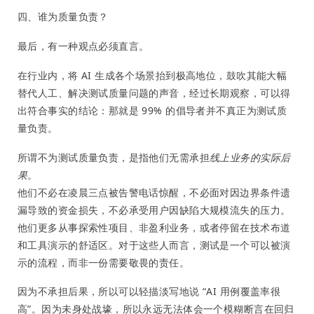
四、谁为质量负责？
最后，有一种观点必须直言。
在行业内，将 AI 生成各个场景抬到极高地位，鼓吹其能大幅
替代人工、解决测试质量问题的声音，经过长期观察，可以得
出符合事实的结论：那就是 99% 的倡导者并不真正为测试质
量负责。
所谓不为测试质量负责，是指他们无需承担
线上业务的实际后
果
。
他们不必在凌晨三点被告警电话惊醒，不必面对因边界条件遗
漏导致的资金损失，不必承受用户因缺陷大规模流失的压力。
他们更多从事探索性项目、非盈利业务，或者停留在技术布道
和工具演示的舒适区。对于这些人而言，测试是一个可以被演
示的流程，而非一份需要敬畏的责任。
因为不承担后果，所以可以轻描淡写地说 “AI 用例覆盖率很
高”。因为未身处战壕，所以永远无法体会一个模糊断言在回归