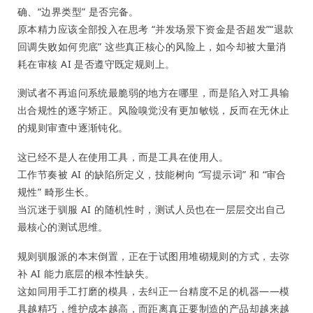
确、“边界类型” 是否完备。
原本精力应该全部投入在思考 “并发场景下资金是否超发”“退款
回调失败如何兜底” 这些真正核心的风险上，如今却被大量消
耗在审核 AI 是否遵守既定规则上。
测试者不再追问系统最脆弱的地方在哪里，而是陷入对工具输
出合规性的逐字矫正。风险嗅觉没有更加敏锐，反而在无休止
的规则审查中逐渐钝化。
这已经不是人在使用工具，而是工具在使用人。
工作节奏被 AI 的缺陷所定义，技能树向 “写提示词” 和 “审合
规性” 畸形生长。
当沉迷于驯服 AI 的随机性时，测试人员也在一层层交出自己
最核心的测试思维。
规则驯服派的本末倒置，正在于试图用堆砌规则的方式，去弥
补 AI 能力底层的根本性缺失。
这如同用手工打磨的模具，去纠正一台精度不足的机器——模
具越精巧，维护成本越高，而距离真正要制造的产品却越来越