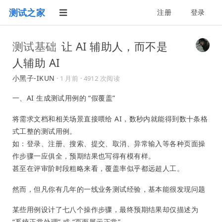
测试之家
注册
登录
测试基础
让 AI 辅助人，而不是
人辅助 AI
小黑子-IKUN
·
1 月前
· 4912 次阅读
一、AI 生成测试用例的 “假覆盖”
将需求文档和相关场景直接喂给 AI，数秒内就能得到数十条格
式工整的测试用例。
如：登录、注册、搜索、提交、取消、异常输入等各种页面操
作步骤一应俱全，预期结果也写得有模有样。
甚至在评审阶时段粗略来看，覆盖率似乎都远超人工。
然而，但凡你有几年的一线业务测试经验，基本能很发现问题
某些用例设计了七八个操作步骤，最终预期结果却仅描述为
“系统正常处理” 或 “页面展示正常”。