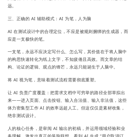
远。
三、正确的 AI 辅助模式：AI 为笔，人为脑
AI 在测试设计中的合理定位，不应是被规则捆绑的生成器，而
应是一支极快的笔。
一支笔，永远不应决定写什么、怎么写，其价值在于将人脑中
的构思快速转化为纸上文字，不知疲倦且高效。而文章的结
构、论证的逻辑、观点的锋芒，永远只能诞生于人脑中。
将 AI 视为笔，意味着测试流程需要彻底重塑。
让 AI 负责广度覆盖：把需求文档中可穷举的路径全部草拟出
来——进入页面、点击按钮、输入合法值、输入非法值，这些
体力密集型工作 AI 的效率远超人工。但这仅仅是素材收集，
绝非测试设计。
人的核心任务，是审阅 AI 输出的初稿，并运用领域经验和业
务理解，激发出真正的风险联想。看到 AI 生成 “用户取消订