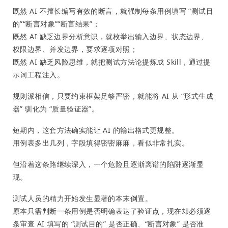
既然 AI 不擅长编写有效的断言，就强制每条用例填写 “测试目
的”“断言对象”“断言结果”；
既然 AI 缺乏边界分析意识，就枚举出输入边界、状态边界、
权限边界、并发边界，要求逐项对照；
既然 AI 缺乏风险思维，就把测试方法论提炼成 Skill，通过提
示词工程注入。
规则派相信，只要约束框架足够严密，就能将 AI 从 “形式生成
器” 驯化为 “质量验证器”。
短期内，这套方法确实能让 AI 的输出格式更规整。
用例表多出几列，字段填得密密麻麻，看似非常扎实。
但沿着这条路继续深入，一个危险且逐渐离谱的陷阱逐渐显
现。
测试人员的精力开始发生显著的本末倒置。
原本只需判断一条用例是否明确表达了验证点，现在却必须逐
条审查 AI 填写的 “测试目的” 是否正确、“断言对象” 是否准