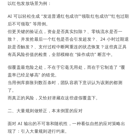
以红包发放场景为例：
AI 可以轻松生成 “发送普通红包成功”“领取红包成功”“红包过期
后不可领取” 等用例。
但更关键的验证点，资金是否真实扣除？、零钱流水是否一
致？、并发抢最后一个红包是否会引发超发？、24 小时过期退
款是否触发？、支付过程中断网重连的状态恢复？这些真正具
有高风险价值的检查，全部模糊在 “操作成功” 断言中。
假覆盖最危险之处，不在于它毫无用处，而在于它制造了 “覆
盖率已经足够高” 的错觉。
当用例库膨胀到数百条时，团队容易下意识认为该测的都测
了。
而真正的风险，又恰好潜藏在这些虚假覆盖下。
二、大量规则做矫正，本末倒置的应对
面对 AI 输出的不可靠和随机性，一种看似自然的应对策略出
现了：引入大量规则进行约束。