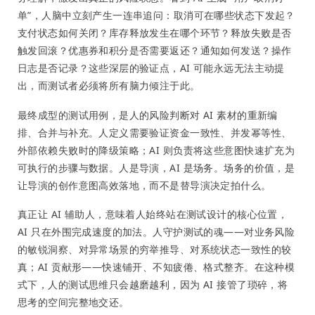
单”，人脑中立刻产生一连串追问：取消可在哪些状态下发起？
支付状态如何关闭？库存释放发生在哪个环节？释放失败是否
触发回滚？优惠券和积分是否需要返还？通知如何发送？操作
日志是否记录？这些深层的验证点，AI 可能永远无法主动提
出，而测试者必须将所有脑力倾注于此。
最终成型的测试用例，是人的风险判断对 AI 素材的重新编
排、合并与补充。人定义需要验证资金一致性、并发幂等性、
外部依赖失败时的降级策略；AI 则负责将这些意图快速扩充为
可执行的步骤与数据。人是导演，AI 是场务。场务的价值，是
让导演的创作意图高效落地，而不是替导演决定拍什么。
真正让 AI 辅助人，意味着人始终站在测试设计的核心位置，
AI 只在外围完成速度的加法。人守护测试的魂——对业务风险
的敏锐洞察、对异常场景的穷举推导、对系统状态一致性的较
真；AI 贡献形——快速铺开、不知疲倦、格式整齐。在这种模
式下，人的测试思维只会越磨越利，因为 AI 接管了琐碎，将
思考的空间完整地交还。