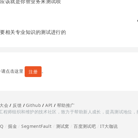
个应该就是你替业务来测试呗
需要相关专业知识的测试进行的
号请点击这里
。
注册
大会
/
反馈
/
Github
/
API
/
帮助推广
多测试工程师组织和维护的技术社区，致力于帮助新人成长，提高测试地位，
oQ
/
掘金
/
SegmentFault
/
测试窝
/
百度测试吧
/
IT大咖说