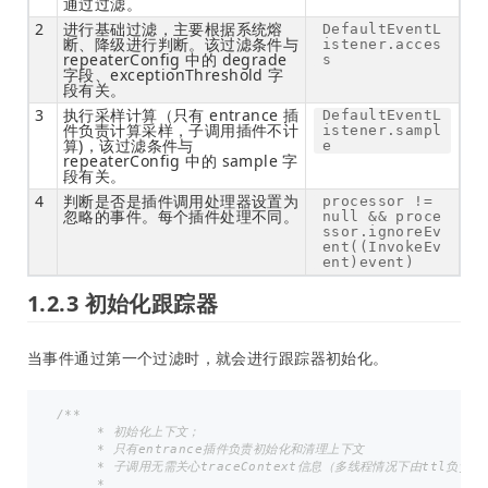
通过过滤。
2
进行基础过滤，主要根据系统熔
DefaultEventL
断、降级进行判断。该过滤条件与
istener.acces
repeaterConfig 中的 degrade
s
字段、exceptionThreshold 字
段有关。
3
执行采样计算（只有 entrance 插
DefaultEventL
件负责计算采样，子调用插件不计
istener.sampl
算)，该过滤条件与
e
repeaterConfig 中的 sample 字
段有关。
4
判断是否是插件调用处理器设置为
processor !=
忽略的事件。每个插件处理不同。
null && proce
ssor.ignoreEv
ent((InvokeEv
ent)event)
1.2.3 初始化跟踪器
当事件通过第一个过滤时，就会进行跟踪器初始化。
/**

     * 初始化上下文；

     * 只有entrance插件负责初始化和清理上下文

     * 子调用无需关心traceContext信息（多线程情况下由ttl负责cop
     *
