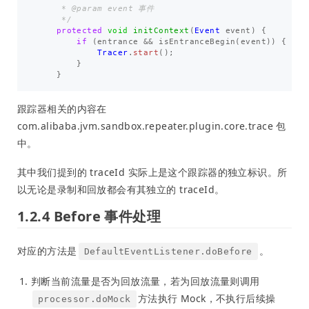
     * @param event 事件

     */
protected
void
initContext
(
Event
event
)
{
if
(
entrance
&&
isEntranceBegin
(
event
))
{
Tracer
.
start
();
}
}
跟踪器相关的内容在
com.alibaba.jvm.sandbox.repeater.plugin.core.trace 包
中。
其中我们提到的 traceId 实际上是这个跟踪器的独立标识。所
以无论是录制和回放都会有其独立的 traceId。
1.2.4 Before 事件处理
对应的方法是
。
DefaultEventListener.doBefore
判断当前流量是否为回放流量，若为回放流量则调用
方法执行 Mock，不执行后续操
processor.doMock