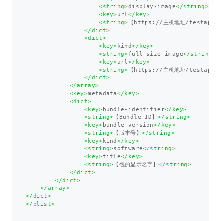
<string>
display-image
</string>
<key>
url
</key>
<string>
【https://主机地址/testapp/i
</dict>
<dict>
<key>
kind
</key>
<string>
full-size-image
</string>
<key>
url
</key>
<string>
【https://主机地址/testapp/i
</dict>
</array>
<key>
metadata
</key>
<dict>
<key>
bundle-identifier
</key>
<string>
【Bundle ID】
</string>
<key>
bundle-version
</key>
<string>
【版本号】
</string>
<key>
kind
</key>
<string>
software
</string>
<key>
title
</key>
<string>
【包的显示名字】
</string>
</dict>
</dict>
</array>
</dict>
</plist>