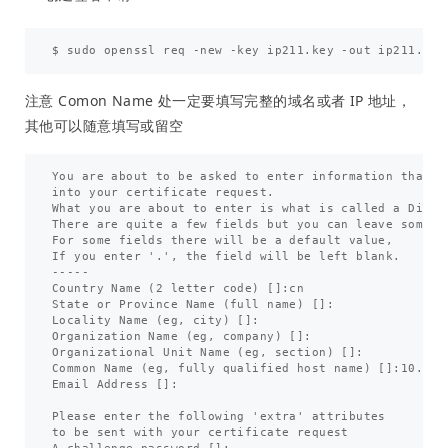
注意 Comon Name 处一定要填写完整的域名或者 IP 地址，
其他可以随意填写或留空
You are about to be asked to enter information that wi
into your certificate request.

What you are about to enter is what is called a Distin
There are quite a few fields but you can leave some bl
For some fields there will be a default value,

If you enter '.', the field will be left blank.

-----

Country Name (2 letter code) []:cn

State or Province Name (full name) []:

Locality Name (eg, city) []:

Organization Name (eg, company) []:

Organizational Unit Name (eg, section) []:

Common Name (eg, fully qualified host name) []:10.6.60
Email Address []:

Please enter the following 'extra' attributes

to be sent with your certificate request
