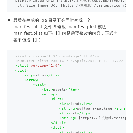
Display Image URL:【https://主机地址/testapp/icon/52.png
最后在生成的 ipa 目录下会同时生成一个
manifest.plist 文件 3 修改 manifest.plist 模版
manifest.plist 如下
(【】内是需要修改的内容，正式内
容不包括【】)
<?xml version="1.0" encoding="UTF-8"?>
<!DOCTYPE plist PUBLIC "-//Apple//DTD PLIST 1.0//EN" 
<plist
version=
"1.0"
>
<dict>
<key>
items
</key>
<array>
<dict>
<key>
assets
</key>
<array>
<dict>
<key>
kind
</key>
<string>
software-package
</string>
<key>
url
</key>
<string>
【https://主机地址/testapp/i
</dict>
<dict>
<key>
kind
</key>