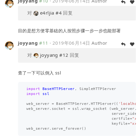
joyyang
#10
·
2019年06月14日
Author
对
e4rljia
#4
回复
目的是想方便零基础的人按照步骤一步一步也能部署
joyyang
#11
·
2019年06月14日
Author
对
joyyang
#12
回复
查了一下可以倒入 ssl
import
BaseHTTPServer
,
SimpleHTTPServer
import
ssl
web_server
=
BaseHTTPServer
.
HTTPServer
((
'localho
web_server
.
socket
=
ssl
.
wrap_socket
(
web_server
.
server_side
certfile
=
"x
keyfile
=
"xx
web_server
.
serve_forever
()