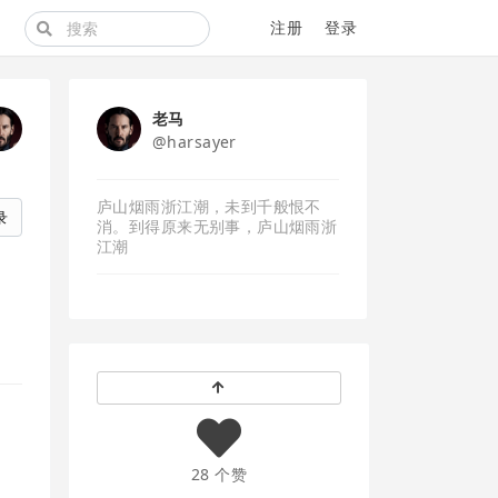
注册
登录
老马
@harsayer
庐山烟雨浙江潮，未到千般恨不
录
消。到得原来无别事，庐山烟雨浙
江潮
28 个赞