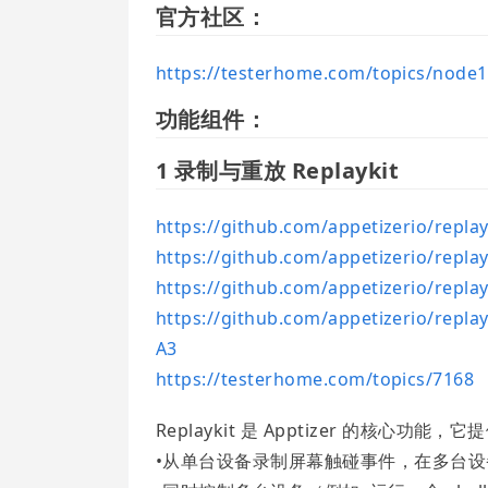
官方社区：
https://testerhome.com/topics/node
功能组件：
1 录制与重放 Replaykit
https://github.com/appetizerio/replay
https://github.com/appetizerio/repl
https://github.com/appetizerio/repl
https://github.com/appetizerio/r
A3
https://testerhome.com/topics/7168
Replaykit 是 Apptizer 的核心功能，
•从单台设备录制屏幕触碰事件，在多台