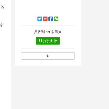
和闪
传
共收到
19
条回复
打赏支持