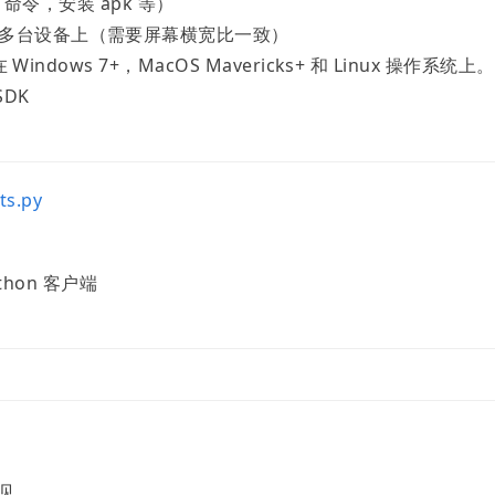
 命令，安装 apk 等）
到多台设备上（需要屏幕横宽比一致）
indows 7+，MacOS Mavericks+ 和 Linux 操作系统上
SDK
ts.py
ython 客户端
参见