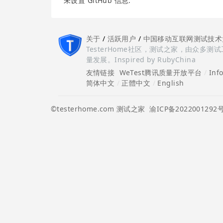
未设置 GitHub 信息.
关于
/
活跃用户
/
中国移动互联网测试技术
TesterHome社区，测试之家，由众
量发展。Inspired by RubyChina
友情链接
WeTest腾讯质量开放平台
/
Inf
简体中文
/
正體中文
/
English
©testerhome.com 测试之家
渝ICP备2022001292