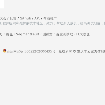
大会
/
反馈
/
Github
/
API
/
帮助推广
多测试工程师组织和维护的技术社区，致力于帮助新人成长，提高测试地位，
oQ
/
掘金
/
SegmentFault
/
测试窝
/
百度测试吧
/
IT大咖说
号
渝公网安备 50022202000435号
版权所有 © 重庆年云聚力信息