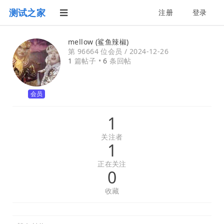
测试之家
注册
登录
mellow (鲨鱼辣椒)
第 96664 位会员 /
2024-12-26
1
篇帖子 •
6
条回帖
会员
1
关注者
1
正在关注
0
收藏