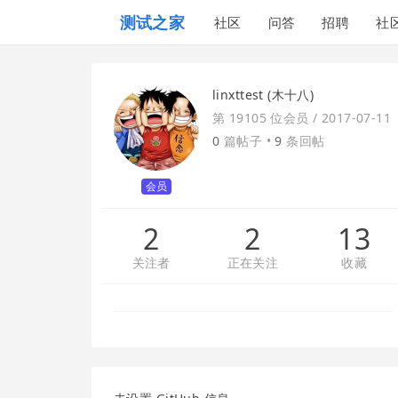
测试之家
社区
问答
招聘
社
linxttest (木十八)
第 19105 位会员 /
2017-07-11
0
篇帖子 •
9
条回帖
会员
2
2
13
关注者
正在关注
收藏