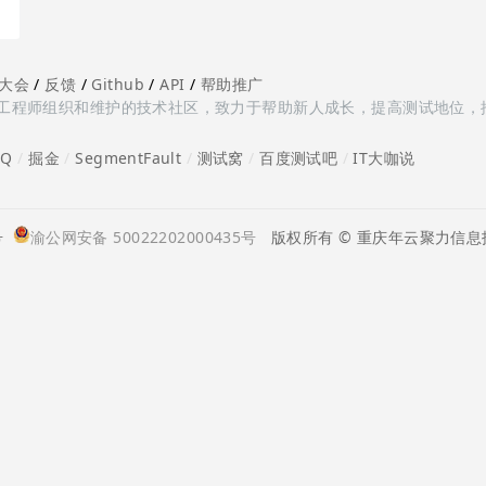
大会
/
反馈
/
Github
/
API
/
帮助推广
多测试工程师组织和维护的技术社区，致力于帮助新人成长，提高测试地位，
oQ
/
掘金
/
SegmentFault
/
测试窝
/
百度测试吧
/
IT大咖说
号
渝公网安备 50022202000435号
版权所有 © 重庆年云聚力信息