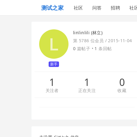
测试之家
社区
问答
招聘
社
linlinlili (林立)
第 5786 位会员 /
2015-11-04
0
篇帖子 •
1
条回帖
新手
1
1
0
关注者
正在关注
收藏