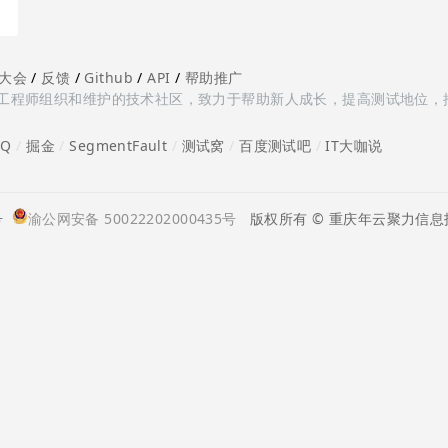
大会
/
反馈
/
Github
/
API
/
帮助推广
多测试工程师组织和维护的技术社区，致力于帮助新人成长，提高测试地位，
oQ
/
掘金
/
SegmentFault
/
测试窝
/
百度测试吧
/
IT大咖说
号
渝公网安备 50022202000435号
版权所有 © 重庆年云聚力信息