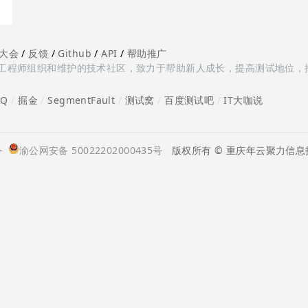
大会
/
反馈
/
Github
/
API
/
帮助推广
多测试工程师组织和维护的技术社区，致力于帮助新人成长，提高测试地位，
oQ
/
掘金
/
SegmentFault
/
测试窝
/
百度测试吧
/
IT大咖说
号
渝公网安备 50022202000435号
版权所有 © 重庆年云聚力信息