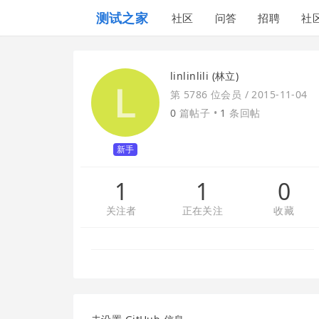
测试之家
社区
问答
招聘
社
linlinlili (林立)
第 5786 位会员 /
2015-11-04
0
篇帖子 •
1
条回帖
新手
1
1
0
关注者
正在关注
收藏