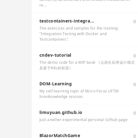
re...
testcontainers-integra...
0
The exercises and samples for the training
"Integration Testing with Docker and
Testcontainers".
cndev-tutorial
0
The demo code for a WIP book 《云原生应用设计模式
及基于K8s的实现》
DOM-Learning
0
My self-learning topic of Micro Focus UFTM
InnoKnowledge session.
limuyuan.github.io
0
Just another experimental personal Github page
BlazorMatchGame
0