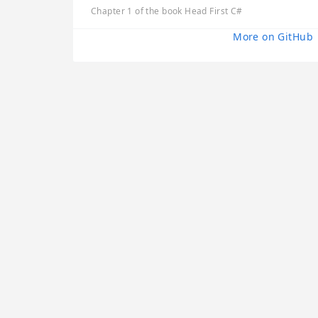
Chapter 1 of the book Head First C#
More on GitHub