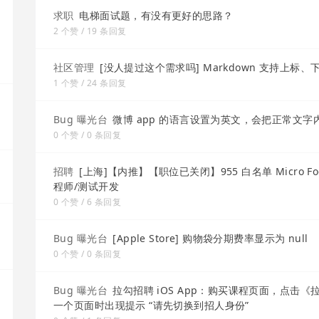
求职
电梯面试题，有没有更好的思路？
2 个赞 / 19 条回复
社区管理
[没人提过这个需求吗] Markdown 支持上标、
1 个赞 / 24 条回复
Bug 曝光台
微博 app 的语言设置为英文，会把正常文字内容里
0 个赞 / 0 条回复
招聘
[上海]【内推】【职位已关闭】955 白名单 Micro 
程师/测试开发
0 个赞 / 6 条回复
Bug 曝光台
[Apple Store] 购物袋分期费率显示为 null
0 个赞 / 0 条回复
Bug 曝光台
拉勾招聘 iOS App：购买课程页面，点击《
一个页面时出现提示 “请先切换到招人身份”