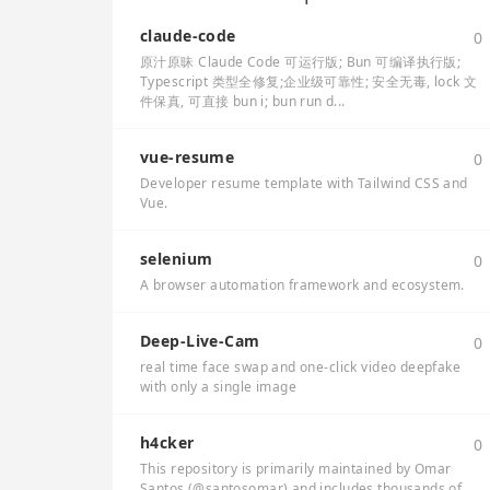
claude-code
0
原汁原昧 Claude Code 可运行版; Bun 可编译执行版;
Typescript 类型全修复;企业级可靠性; 安全无毒, lock 文
件保真, 可直接 bun i; bun run d...
vue-resume
0
Developer resume template with Tailwind CSS and
Vue.
selenium
0
A browser automation framework and ecosystem.
Deep-Live-Cam
0
real time face swap and one-click video deepfake
with only a single image
h4cker
0
This repository is primarily maintained by Omar
Santos (@santosomar) and includes thousands of