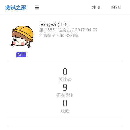
测试之家
注册
登录
leahyezi (叶子)
第 16551 位会员 /
2017-04-07
3
篇帖子 •
36
条回帖
新手
0
关注者
9
正在关注
0
收藏