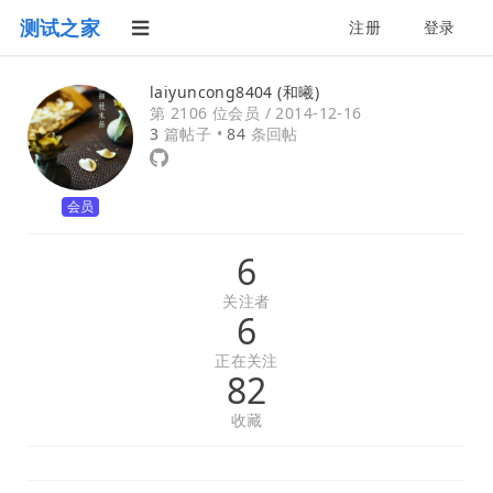
测试之家
注册
登录
laiyuncong8404 (和曦)
第 2106 位会员 /
2014-12-16
3
篇帖子 •
84
条回帖
会员
6
关注者
6
正在关注
82
收藏