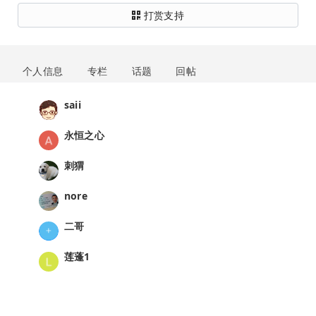
打赏支持
个人信息
专栏
话题
回帖
saii
永恒之心
刺猬
nore
二哥
莲蓬1