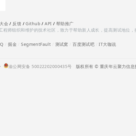
大会
/
反馈
/
Github
/
API
/
帮助推广
多测试工程师组织和维护的技术社区，致力于帮助新人成长，提高测试地位，
oQ
/
掘金
/
SegmentFault
/
测试窝
/
百度测试吧
/
IT大咖说
号
渝公网安备 50022202000435号
版权所有 © 重庆年云聚力信息