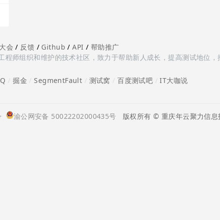
大会
/
反馈
/
Github
/
API
/
帮助推广
多测试工程师组织和维护的技术社区，致力于帮助新人成长，提高测试地位，
oQ
/
掘金
/
SegmentFault
/
测试窝
/
百度测试吧
/
IT大咖说
号
渝公网安备 50022202000435号
版权所有 © 重庆年云聚力信息