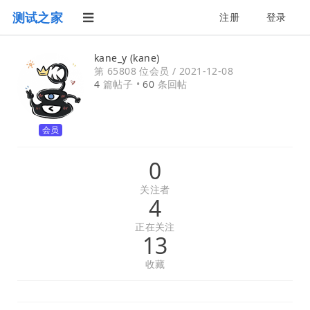
测试之家
注册
登录
kane_y (kane)
第 65808 位会员 /
2021-12-08
4
篇帖子 •
60
条回帖
会员
0
关注者
4
正在关注
13
收藏