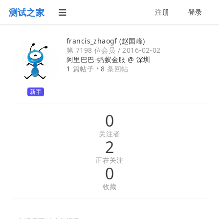
测试之家
注册
登录
francis_zhaogf (赵国峰)
第 7198 位会员 /
2016-02-02
阿里巴巴-蚂蚁金服 @
深圳
1
篇帖子 •
8
条回帖
新手
0
关注者
2
正在关注
0
收藏