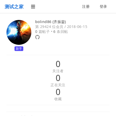
测试之家
注册
登录
bolind86 (齐振鋆)
第 29424 位会员 /
2018-06-15
0
篇帖子 •
6
条回帖
新手
0
关注者
0
正在关注
0
收藏