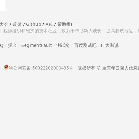
大会
/
反馈
/
Github
/
API
/
帮助推广
多测试工程师组织和维护的技术社区，致力于帮助新人成长，提高测试地位，
oQ
/
掘金
/
SegmentFault
/
测试窝
/
百度测试吧
/
IT大咖说
号
渝公网安备 50022202000435号
版权所有 © 重庆年云聚力信息