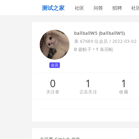
测试之家
社区
问答
招聘
社
ballballW5 (ballballW5)
第 67689 位会员 /
2022-03-02
0
篇帖子 •
1
条回帖
会员
0
1
1
关注者
正在关注
收藏