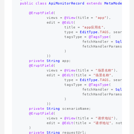
public
class
ApiMonitorRecord
extends
MetaModel
{
@EruptField
(
views
=
@View
(
title
=
"app"
),
edit
=
@Edit
(
title
=
"app应用名"
,
type
=
EditType
.
TAGS
,
search
=
tagsType
=
@TagsType
(
fetchHandler
=
SqlTagFe
fetchHandlerParams
=
"s
)
))
private
String
app
;
@EruptField
(
views
=
@View
(
title
=
"场景名称"
),
edit
=
@Edit
(
title
=
"场景名称"
,
type
=
EditType
.
TAGS
,
search
=
tagsType
=
@TagsType
(
fetchHandler
=
SqlTagFe
fetchHandlerParams
=
"s
)
))
private
String
scenarioName
;
@EruptField
(
views
=
@View
(
title
=
"请求地址"
),
edit
=
@Edit
(
title
=
"请求地址"
,
notNull
)
private
String
requestUrl
;