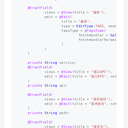
@EruptField
(
views
=
@View
(
title
=
"服务"
),
edit
=
@Edit
(
title
=
"服务"
,
type
=
EditType
.
TAGS
,
search
=
tagsType
=
@TagsType
(
fetchHandler
=
SqlTagFe
fetchHandlerParams
=
"s
)
)
)
private
String
service
;
@EruptField
(
views
=
@View
(
title
=
"接口API"
),
edit
=
@Edit
(
title
=
"接口API"
,
notNull
)
private
String
api
;
@EruptField
(
views
=
@View
(
title
=
"请求路径"
),
edit
=
@Edit
(
title
=
"请求路径"
,
notNull
)
private
String
path
;
@EruptField
(
views
=
@View
(
title
=
"请求头"
),