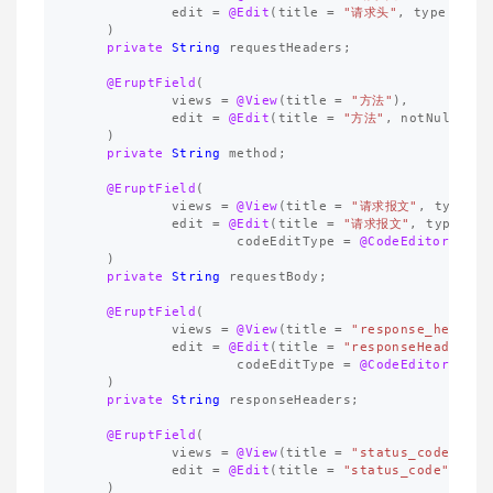
edit
=
@Edit
(
title
=
"请求头"
,
type
=
Ed
)
private
String
requestHeaders
;
@EruptField
(
views
=
@View
(
title
=
"方法"
),
edit
=
@Edit
(
title
=
"方法"
,
notNull
=
t
)
private
String
method
;
@EruptField
(
views
=
@View
(
title
=
"请求报文"
,
type
=
edit
=
@Edit
(
title
=
"请求报文"
,
type
=
E
codeEditType
=
@CodeEditorType
(
)
private
String
requestBody
;
@EruptField
(
views
=
@View
(
title
=
"response_headers
edit
=
@Edit
(
title
=
"responseHeaders"
,
codeEditType
=
@CodeEditorType
(
)
private
String
responseHeaders
;
@EruptField
(
views
=
@View
(
title
=
"status_code"
),
edit
=
@Edit
(
title
=
"status_code"
,
not
)