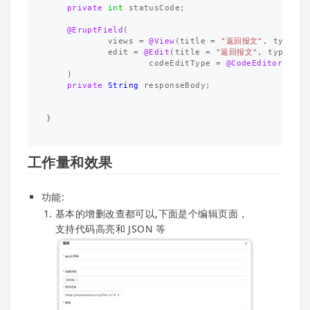
private
int
statusCode
;
@EruptField
(
views
=
@View
(
title
=
"返回报文"
,
type
=
edit
=
@Edit
(
title
=
"返回报文"
,
type
=
E
codeEditType
=
@CodeEditorType
(
)
private
String
responseBody
;
}
工作量和效果
功能:
基本的增删改查都可以,下面是个编辑页面，
支持代码高亮和 JSON 等