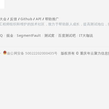
大会
/
反馈
/
Github
/
API
/
帮助推广
多测试工程师组织和维护的技术社区，致力于帮助新人成长，提高测试地位，
oQ
/
掘金
/
SegmentFault
/
测试窝
/
百度测试吧
/
IT大咖说
号
渝公网安备 50022202000435号
版权所有 © 重庆年云聚力信息