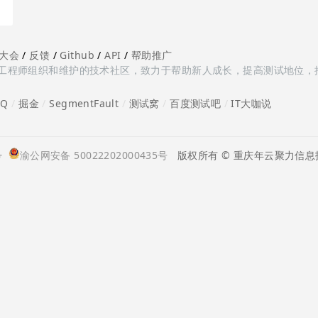
大会
/
反馈
/
Github
/
API
/
帮助推广
多测试工程师组织和维护的技术社区，致力于帮助新人成长，提高测试地位，
oQ
/
掘金
/
SegmentFault
/
测试窝
/
百度测试吧
/
IT大咖说
号
渝公网安备 50022202000435号
版权所有 © 重庆年云聚力信息