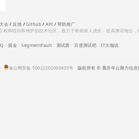
大会
/
反馈
/
Github
/
API
/
帮助推广
多测试工程师组织和维护的技术社区，致力于帮助新人成长，提高测试地位，
oQ
/
掘金
/
SegmentFault
/
测试窝
/
百度测试吧
/
IT大咖说
号
渝公网安备 50022202000435号
版权所有 © 重庆年云聚力信息