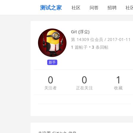
测试之家
社区
问答
招聘
社
Git (浮尘)
第 14309 位会员 /
2017-01-11
1
篇帖子 •
3
条回帖
新手
0
0
1
关注者
正在关注
收藏