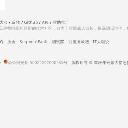
大会
/
反馈
/
Github
/
API
/
帮助推广
多测试工程师组织和维护的技术社区，致力于帮助新人成长，提高测试地位，
oQ
/
掘金
/
SegmentFault
/
测试窝
/
百度测试吧
/
IT大咖说
号
渝公网安备 50022202000435号
版权所有 © 重庆年云聚力信息