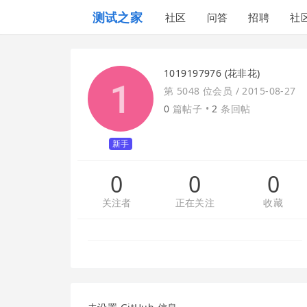
测试之家
社区
问答
招聘
社
1019197976 (花非花)
第 5048 位会员 /
2015-08-27
0
篇帖子 •
2
条回帖
新手
0
0
0
关注者
正在关注
收藏