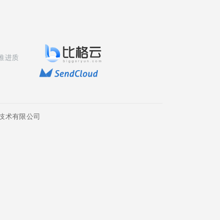
推进质
技术有限公司