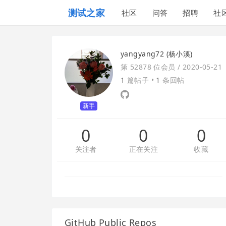
测试之家
社区
问答
招聘
社
yangyang72 (杨小溪)
第 52878 位会员 /
2020-05-21
1
篇帖子 •
1
条回帖
新手
0
0
0
关注者
正在关注
收藏
GitHub Public Repos