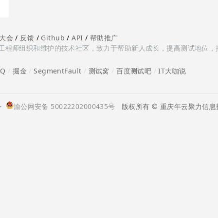
大会
/
反馈
/
Github
/
API
/
帮助推广
多测试工程师组织和维护的技术社区，致力于帮助新人成长，提高测试地位，
oQ
/
掘金
/
SegmentFault
/
测试窝
/
百度测试吧
/
IT大咖说
号
渝公网安备 50022202000435号
版权所有 © 重庆年云聚力信息