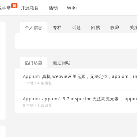
新
区学堂
开源项目
活动
Wiki
个人信息
专栏
话题
回帖
收藏
关
热门话题
最近回帖
Appium
真机 webview 里元素，无法定位，appium，in
1 个赞 / 4 条回复
Appium
appium1.3.7 inspector 无法高亮元素， app
0 个赞 / 1 条回复